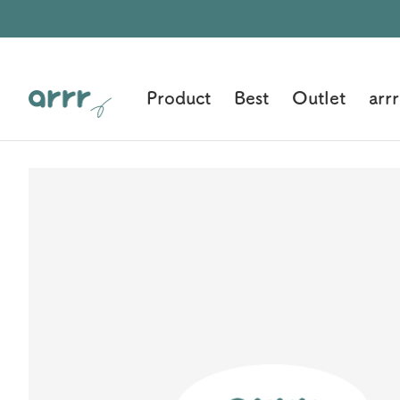
Product
Best
Outlet
arrr
아
르
르