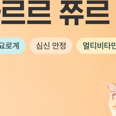
할인내역
카드 혜택
판매가
원
무이자 할부 안내
등급할인
- 원
세일기간
즉시할인
- 원
꼭! 읽어주세요
세일기간
2023.01.02 ~ 2023.10.12