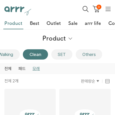
0
Product
Best
Outlet
Sale
arrr life
Co
Product
Clean
Walking
SET
Others
전체
패드
모래
전체
2
개
판매량순