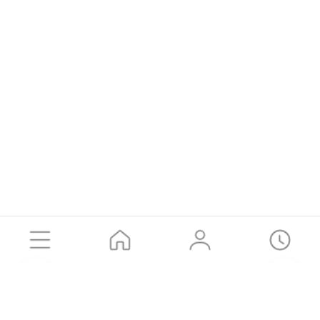
공유하기
Product
DOG
CAT
카카오톡
SMS
URL 복사
LOGIN
고객센터
Brand Story
Instagram
㈜동원에프앤비