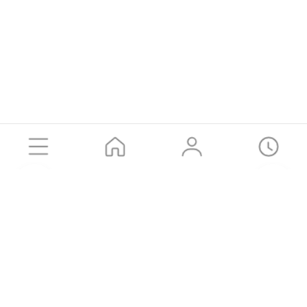
공유하기
Product
DOG
CAT
카카오톡
SMS
URL 복사
LOGIN
고객센터
Brand Story
Instagram
㈜동원에프앤비
이용약관
개인정보처리방침
유통입점요청
나이스페이 구매안전(에스크로) 서비스 가맹점
가입 확인하기