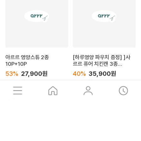
공유하기
Product
DOG
아르르 영양스튜 2종
[하루영양 파우치 증정] ]사
10P+10P
르르 퓨어 치킨캔 3종
24P(맛별 8캔, 총24캔)
CAT
53%
27,900원
40%
35,900원
카카오톡
SMS
URL 복사
60,000원
60,000원
5.0
4.5
(1)
(2)
SET
SET