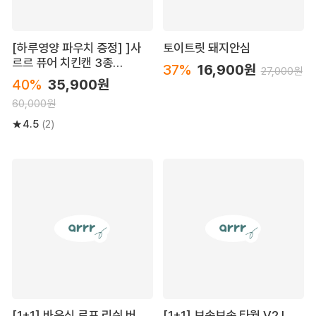
[하루영양 파우치 증정] ]사
토이트릿 돼지안심
르르 퓨어 치킨캔 3종
37%
16,900원
27,000원
24P(맛별 8캔, 총24캔)
40%
35,900원
60,000원
4.5
(2)
[1+1] 바운싱 로프 리쉬 버
[1+1] 보송보송 타월 V2 L