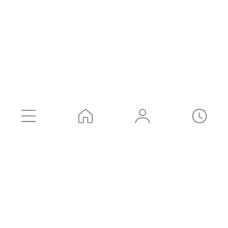
공유하기
카카오톡
SMS
URL 복사
LOGIN
고객센터
Brand Story
Instagram
㈜동원에프앤비
이용약관
개인정보처리방침
유통입점요청
나이스페이 구매안전(에스크로) 서비스 가맹점
가입 확인하기