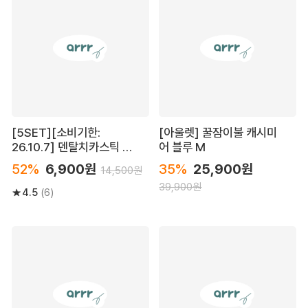
[5SET][소비기한:
[아울렛] 꿀잠이불 캐시미
26.10.7] 덴탈치카스틱 캣
어 블루 M
10P
52%
6,900원
35%
25,900원
14,500원
39,900원
4.5
(6)