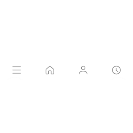
공유하기
카카오톡
SMS
URL 복사
LOGIN
고객센터
Brand Story
Instagram
㈜동원에프앤비
이용약관
개인정보처리방침
유통입점요청
나이스페이 구매안전(에스크로) 서비스 가맹점
가입 확인하기