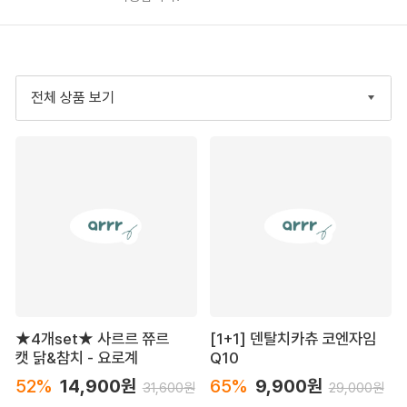
전체 상품 보기
★4개set★ 사르르 쮸르
[1+1] 덴탈치카츄 코엔자임
캣 닭&참치 - 요로계
Q10
52%
14,900원
65%
9,900원
31,600원
29,000원