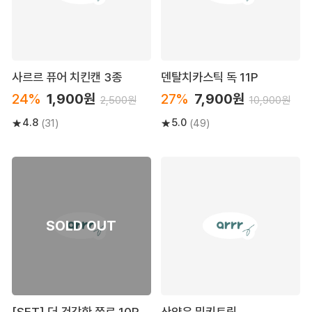
사르르 퓨어 치킨캔 3종
덴탈치카스틱 독 11P
24%
1,900원
27%
7,900원
2,500원
10,900원
4.8
5.0
(31)
(49)
[SET] 더 건강한 쮸르 10P
산양유 밀키트릿