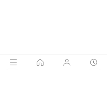
공유하기
카카오톡
SMS
URL 복사
LOGIN
고객센터
Brand Story
Instagram
㈜동원에프앤비
이용약관
개인정보처리방침
유통입점요청
나이스페이 구매안전(에스크로) 서비스 가맹점
가입 확인하기