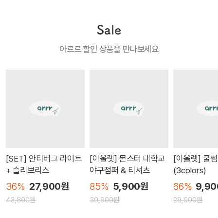
놀다가 실이 삐져나올 때가 있는데 고양이들은 실을 먹으면 너무
0000*** ㅣ 2024.09.07
mymy*** ㅣ 2024.08.30
2885*** ㅣ 2024.07.08
치명적이기 때문에 노즈워크 매트를 한동안 사용하지 않았었는데
Sale
요. 아르르 킁킁 노즈워크 매트는 정말 한눈에 보기에도 튼튼한 게
느껴져서 마음이 든든했습니다.
몇년전에 아르르방석 사서 한 4년정도 엄청 잘썼었는데 ! 이번에
하네스가 탄탄하고 몸에 착붙이라 좋아요~~ 컬러도 다 예뻐서 고
6키로 말티폼 이예요~~ M사이즈 불리스틱 얇은거는 30분. 좀 두
아르르 할인 상품을 만나보세요
할인하길래 다시 새로 샀어요. 라지가 좀 큰 감이 있어서 미듐으로
민 많이 했네요^^ 하네스만 해도 예뻐서 알개로 산책할 때 딱입니
툼 한거는 50분 걸려서 먹었어요. 너무 맛있는지 움직이지도 않고
샀는데 대만족입니다! 진짜 마약방석인지… 엄청 좋아하고 방석에
당ㅎㅎ
한자리에서 욤뇸^^
서 잠도 잘잡니다 ㅋㅋ
[SET] 안티버그 라이트
[아울렛] 몬스터 대학교
[아울렛] 쿨
+ 슬리브리스
야구점퍼 & 티셔츠
(3colors)
36%
27,900원
85%
5,900원
66%
9,9
43,800원
39,900원
29,900원