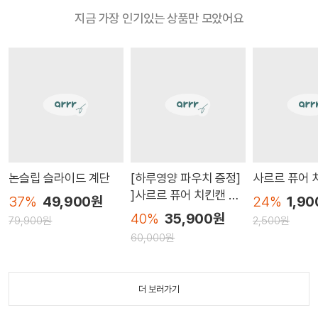
지금 가장 인기있는 상품만 모았어요
강아지 | 고양이
소형견
반려동물 크기
3~5kg
0000*** ㅣ 2024.07.02
논슬립 슬라이드 계단
[하루영양 파우치 증정]
사르르 퓨어 
강아지 | 고양이
고양이
]사르르 퓨어 치킨캔 3
반려동물 크기
3~5kg
37%
49,900원
24%
1,9
시원하고 푹신푹신 부드러워서 강쥐가 바로 적응 완료~! 만족합니
종 24P(맛별 8캔, 총24
40%
35,900원
다!!
79,900원
2,500원
캔)
0000*** ㅣ 2024.08.12
60,000원
가끔 정말 피곤해서 사냥놀이하기 지치는 날 이런 노즈워크 매트
강아지 | 고양이
강아지 | 고양이
강아지 | 고양이
소형견
소형견
소형견
더 보러가기
하나 있으면 정말 든든해요. 오중 구조 매트와 튼튼한 봉제실을 사
반려동물 크기
반려동물 크기
반려동물 크기
3~5kg
3~5kg
6~8kg
용 하였다니 너무 믿음이 갑니다. 가끔 저렴한 버전들은 아이들이