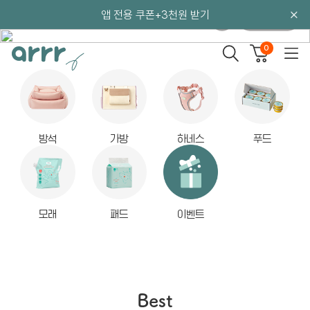
앱 전용 쿠폰+3천원 받기
앱 전용 쿠폰+3천원 받기
앱 전용 쿠폰+3천원 받기
/
6
7
배너이미지
0
아르르 꿀잠방석 더스티 카키 M
아르르 마이핏 하네스 라이트 브라운 그레이 M
아르르 킁킁 노즈워크매트 로즈 가든
카우츄 M (15cm*3개입)
레몬 옐로우
오-래먹는 한우 우신껌
34%
51%
51%
50%
55%
15,900원
21,900원
45,900원
9,900원
19,900원
카우츄
방석
가방
하네스
푸드
천연 100% 최고급 한우껌
선착순 1P 990원 이벤트중!
모래
패드
이벤트
Best